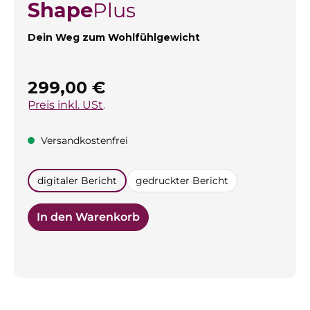
Shape
Plus
Dein Weg zum Wohlfühlgewicht
Regulärer Preis:
299,00 €
Preis inkl. USt.
Versandkostenfrei
auswählen
digitaler Bericht
gedruckter Bericht
In den Warenkorb