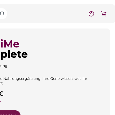
riMe
plete
kung
te Nahrungsergänzung: Ihre Gene wissen, was Ihr
ht
is:
 €
.