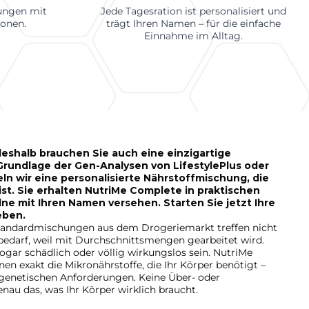
kungen mit
Jede Tagesration ist personalisiert und
ionen.
trägt Ihren Namen – für die einfache
Einnahme im Alltag.
 deshalb brauchen Sie auch eine einzigartige
rundlage der Gen-Analysen von LifestylePlus oder
n wir eine personalisierte Nährstoffmischung, die
ist. Sie erhalten NutriMe Complete in praktischen
ne mit Ihren Namen versehen. Starten Sie jetzt Ihre
eben.
. Standardmischungen aus dem Drogeriemarkt treffen nicht
bedarf, weil mit Durchschnittsmengen gearbeitet wird.
ogar schädlich oder völlig wirkungslos sein. NutriMe
en exakt die Mikronährstoffe, die Ihr Körper benötigt –
 genetischen Anforderungen. Keine Über- oder
au das, was Ihr Körper wirklich braucht.