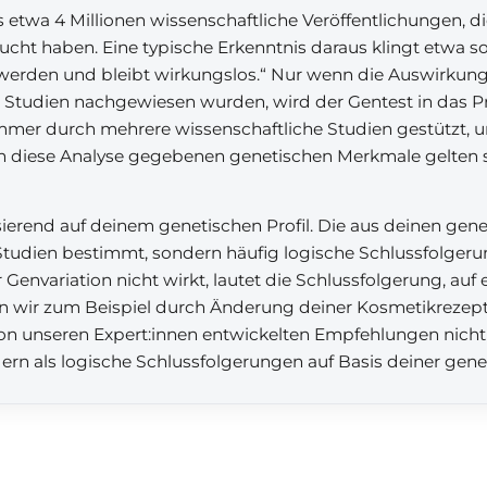
s etwa 4 Millionen wissenschaftliche Veröffentlichungen, d
cht haben. Eine typische Erkenntnis daraus klingt etwa s
werden und bleibt wirkungslos.“ Nur wenn die Auswirkun
e Studien nachgewiesen wurden, wird der Gentest in da
mmer durch mehrere wissenschaftliche Studien gestützt, un
urch diese Analyse gegebenen genetischen Merkmale gelten s
rend auf deinem genetischen Profil. Die aus deinen gen
tudien bestimmt, sondern häufig logische Schlussfolgerun
Genvariation nicht wirkt, lautet die Schlussfolgerung, auf 
n wir zum Beispiel durch Änderung deiner Kosmetikrezeptu
 von unseren Expert:innen entwickelten Empfehlungen nicht
dern als logische Schlussfolgerungen auf Basis deiner gen