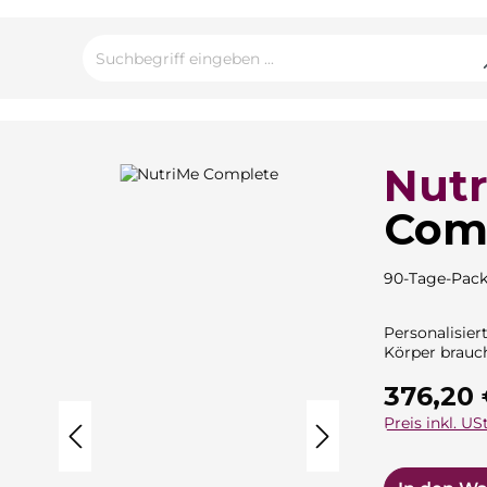
Nut
Com
90-Tage-Pac
Personalisier
Körper brauc
Regulärer Pre
376,20
Preis inkl. USt