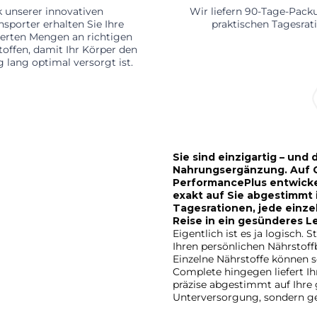
 unserer innovativen
Wir liefern 90-Tage-Pac
nsporter erhalten Sie Ihre
praktischen Tagesrat
ierten Mengen an richtigen
offen, damit Ihr Körper den
 lang optimal versorgt ist.
Sie sind einzigartig – und
Nahrungsergänzung. Auf G
PerformancePlus entwickel
exakt auf Sie abgestimmt 
Tagesrationen, jede einzel
Reise in ein gesünderes L
Eigentlich ist es ja logisch
Ihren persönlichen Nährstoff
Einzelne Nährstoffe können s
Complete hingegen liefert Ihn
präzise abgestimmt auf Ihre
Unterversorgung, sondern gen