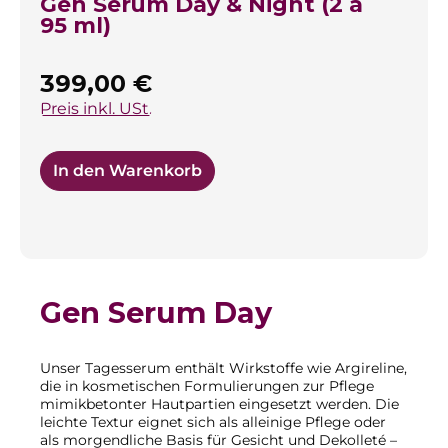
Gen Serum Day & Night (2 à
95 ml)
Regulärer Preis:
399,00 €
Preis inkl. USt.
In den Warenkorb
Gen Serum Day
Unser Tagesserum enthält Wirkstoffe wie Argireline,
die in kosmetischen Formulierungen zur Pflege
mimikbetonter Hautpartien eingesetzt werden. Die
leichte Textur eignet sich als alleinige Pflege oder
als morgendliche Basis für Gesicht und Dekolleté –