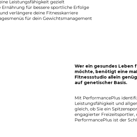
ne Leistungsfähigkeit gezielt
e Ernährung für bessere sportliche Erfolge
und verlängere deine Fitnesskarriere
 Tagesmenüs für dein Gewichtsmanagement
Wer ein gesundes Leben f
möchte, benötigt eine m
Fitnessstudio allein genü
auf genetischer Basis.
Mit PerformancePlus identifiz
Leistungsfähigkeit und allg
gleich, ob Sie ein Spitzenspo
engagierter Freizeitsportler,
PerformancePlus ist der Schl