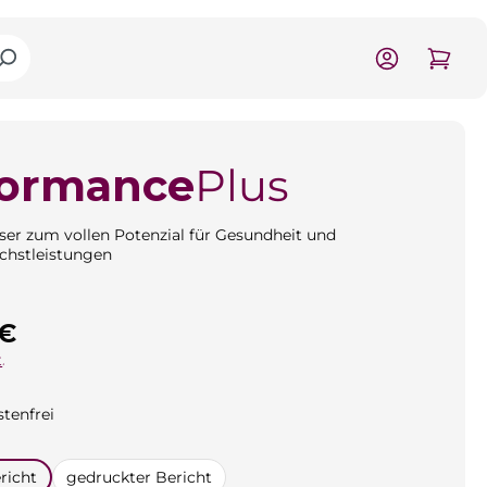
formance
Plus
er zum vollen Potenzial für Gesundheit und
chstleistungen
is:
 €
.
tenfrei
n
richt
gedruckter Bericht