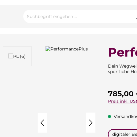
Per
Dein Wegweis
sportliche Hö
Regulärer Pre
785,00
Preis inkl. USt
Versandkos
auswähle
digitaler Be