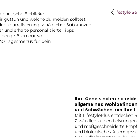
Bildergalerie
 genetische Einblicke
ir guttun und welche du meiden solltest
 der Neutralisierung schädlicher Substanzen
er und erhalte personalisierte Tipps
d beuge Burn-out vor
 40 Tagesmenüs für dein
Ihre Gene sind entscheiden
allgemeines Wohlbefinden.
und Schwächen, um Ihre L
Mit LifestylePlus entdecken S
Zusätzlich zu den Leistungen 
und maßgeschneiderte Empfe
und biologisches Altern gezie