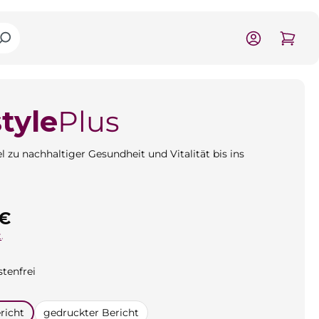
style
Plus
l zu nachhaltiger Gesundheit und Vitalität bis ins
is:
 €
.
tenfrei
n
richt
gedruckter Bericht