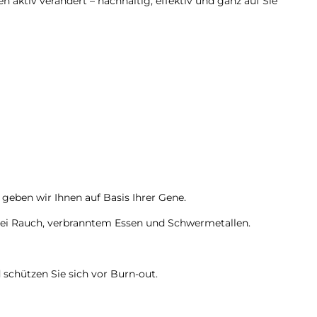
n aktiv verändert – nachhaltig, effektiv und ganz auf Sie
geben wir Ihnen auf Basis Ihrer Gene.
. bei Rauch, verbranntem Essen und Schwermetallen.
schützen Sie sich vor Burn-out.