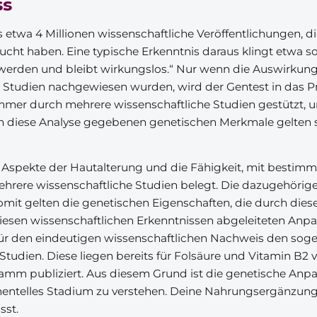
ss
s etwa 4 Millionen wissenschaftliche Veröffentlichungen, d
cht haben. Eine typische Erkenntnis daraus klingt etwa s
werden und bleibt wirkungslos.“ Nur wenn die Auswirkun
e Studien nachgewiesen wurden, wird der Gentest in da
mmer durch mehrere wissenschaftliche Studien gestützt, un
urch diese Analyse gegebenen genetischen Merkmale gelten s
r, Aspekte der Hautalterung und die Fähigkeit, mit besti
mehrere wissenschaftliche Studien belegt. Die dazugehöri
mit gelten die genetischen Eigenschaften, die durch diese
 diesen wissenschaftlichen Erkenntnissen abgeleiteten An
für den eindeutigen wissenschaftlichen Nachweis den sog
Studien. Diese liegen bereits für Folsäure und Vitamin B2 
ramm publiziert. Aus diesem Grund ist die genetische An
mentelles Stadium zu verstehen. Deine Nahrungsergänzun
sst.