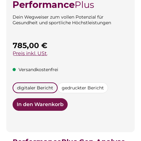
Performance
Plus
Dein Wegweiser zum vollen Potenzial für
Gesundheit und sportliche Höchstleistungen
Regulärer Preis:
785,00 €
Preis inkl. USt.
Versandkostenfrei
auswählen
digitaler Bericht
gedruckter Bericht
In den Warenkorb