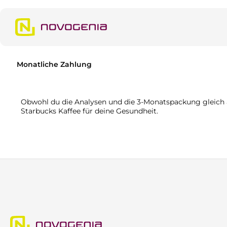
m Hauptinhalt springen
Zur Suche springen
Zur Hauptnavigation springen
Monatliche Zahlung
Obwohl du die Analysen und die 3-Monatspackung gleich am
Starbucks Kaffee für deine Gesundheit.