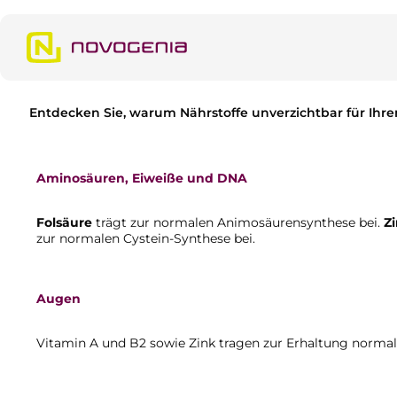
m Hauptinhalt springen
Zur Suche springen
Zur Hauptnavigation springen
Entdecken Sie, warum Nährstoffe unverzichtbar für Ihre
Aminosäuren, Eiweiße und DNA
Folsäure
trägt zur normalen Animosäurensynthese bei.
Z
zur normalen Cystein-Synthese bei.
Augen
Vitamin A und B2 sowie Zink tragen zur Erhaltung normale