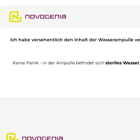
m Hauptinhalt springen
Zur Suche springen
Zur Hauptnavigation springen
Ich habe versehentlich den Inhalt der Wasserampulle ve
Keine Panik - in der Ampulle befindet sich
steriles Wasser