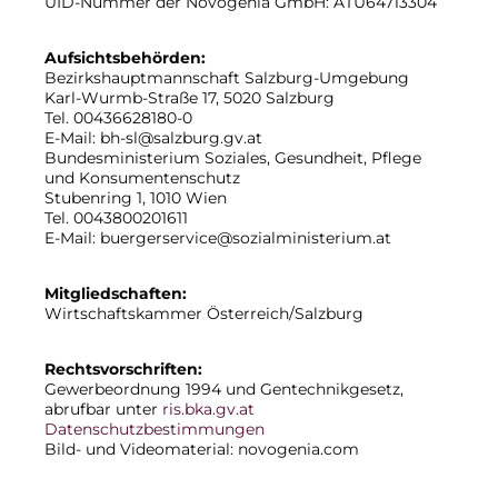
UID-Nummer der Novogenia GmbH: ATU64713304
Aufsichtsbehörden:
Bezirkshauptmannschaft Salzburg-Umgebung
Karl-Wurmb-Straße 17, 5020 Salzburg
Tel. 00436628180-0
E-Mail: bh-sl@salzburg.gv.at
Bundesministerium Soziales, Gesundheit, Pflege
und Konsumentenschutz
Stubenring 1, 1010 Wien
Tel. 0043800201611
E-Mail: buergerservice@sozialministerium.at
Mitgliedschaften:
Wirtschaftskammer Österreich/Salzburg
Rechtsvorschriften:
Gewerbeordnung 1994 und Gentechnikgesetz,
abrufbar unter
ris.bka.gv.at
Datenschutzbestimmungen
Bild- und Videomaterial: novogenia.com