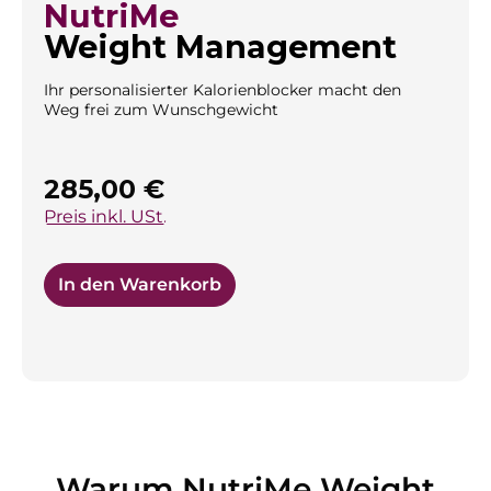
NutriMe
Weight Management
Ihr personalisierter Kalorienblocker macht den
Weg frei zum Wunschgewicht
Regulärer Preis:
285,00 €
Preis inkl. USt.
In den Warenkorb
Warum NutriMe Weight