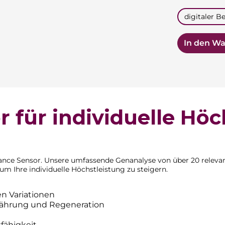
auswähle
digitaler Be
In den W
 für individuelle Höc
ance Sensor. Unsere umfassende Genanalyse von über 20 relevan
m Ihre individuelle Höchstleistung zu steigern.
n Variationen
rnährung und Regeneration
sfähigkeit