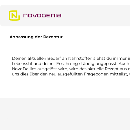
m Hauptinhalt springen
Zur Suche springen
Zur Hauptnavigation springen
Anpassung der Rezeptur
Deinen aktuellen Bedarf an Nährstoffen siehst du immer 
Lebensstil und deiner Ernährung ständig angepasst. Auch 
NovoDailies ausgelöst wird, wird das aktuelle Rezept au
uns dies über den neu ausgefüllten Fragebogen mitteilst, 