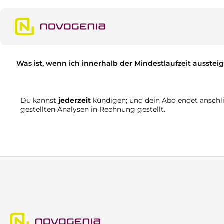
m Hauptinhalt springen
Zur Suche springen
Zur Hauptnavigation springen
Was ist, wenn ich innerhalb der Mindestlaufzeit ausste
Du kannst
jederzeit
kündigen; und dein Abo endet anschli
gestellten Analysen in Rechnung gestellt.