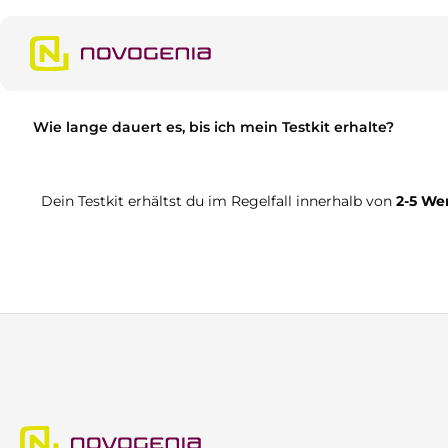
m Hauptinhalt springen
Zur Suche springen
Zur Hauptnavigation springen
Wie lange dauert es, bis ich mein Testkit erhalte?
Dein Testkit erhältst du im Regelfall innerhalb von
2-5 We