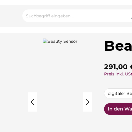
Bea
Regulärer Pre
291,00 
Preis inkl. USt
auswähle
digitaler Be
In den W