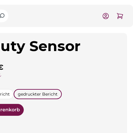
uty Sensor
is:
€
.
n
richt
gedruckter Bericht
arenkorb