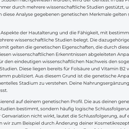
mmer durch mehrere wissenschaftliche Studien gestützt, un
urch diese Analyse gegebenen genetischen Merkmale gelten s
r, Aspekte der Hautalterung und die Fähigkeit, mit besti
mehrere wissenschaftliche Studien belegt. Die dazugehöri
mit gelten die genetischen Eigenschaften, die durch diese
 diesen wissenschaftlichen Erkenntnissen abgeleiteten An
für den eindeutigen wissenschaftlichen Nachweis den sog
Studien. Diese liegen bereits für Folsäure und Vitamin B2 
ramm publiziert. Aus diesem Grund ist die genetische An
mentelles Stadium zu verstehen. Deine Nahrungsergänzun
sst.
rend auf deinem genetischen Profil. Die aus deinen gen
tudien bestimmt, sondern häufig logische Schlussfolgerun
Genvariation nicht wirkt, lautet die Schlussfolgerung, auf 
n wir zum Beispiel durch Änderung deiner Kosmetikrezeptu