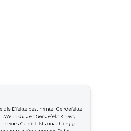
ie die Effekte bestimmter Gendefekte
o: „Wenn du den Gendefekt X hast,
gen eines Gendefekts unabhängig
s Programm aufgenommen. Daher