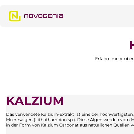
m Hauptinhalt springen
Zur Suche springen
Zur Hauptnavigation springen
Erfahre mehr über 
KALZIUM
Das verwendete Kalzium-Extrakt ist eine der hochwertigsten,
Meeresalgen (Lithothamnion sp.). Diese Algen werden vom 
in der Form von Kalzium Carbonat aus natürlichen Quellen v