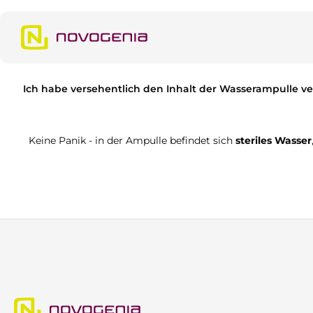
m Hauptinhalt springen
Zur Suche springen
Zur Hauptnavigation springen
Ich habe versehentlich den Inhalt der Wasserampulle ve
Keine Panik - in der Ampulle befindet sich
steriles Wasser