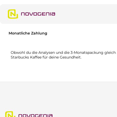
m Hauptinhalt springen
Zur Suche springen
Zur Hauptnavigation springen
Monatliche Zahlung
Obwohl du die Analysen und die 3-Monatspackung gleich am
Starbucks Kaffee für deine Gesundheit.