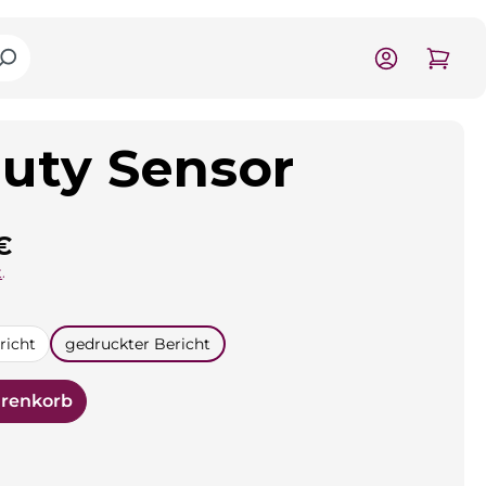
uty Sensor
is:
€
.
n
richt
gedruckter Bericht
arenkorb