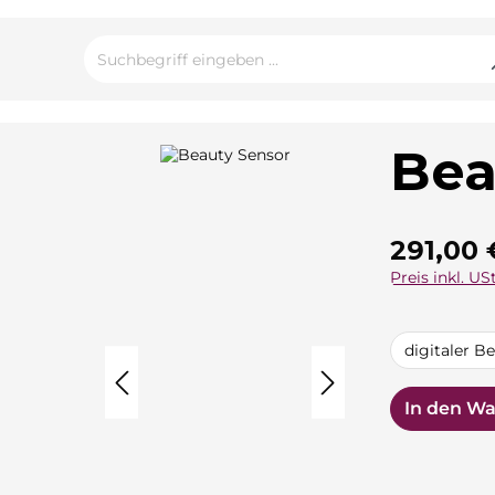
Bea
Regulärer Pre
291,00 
Preis inkl. USt
auswähle
digitaler Be
In den W