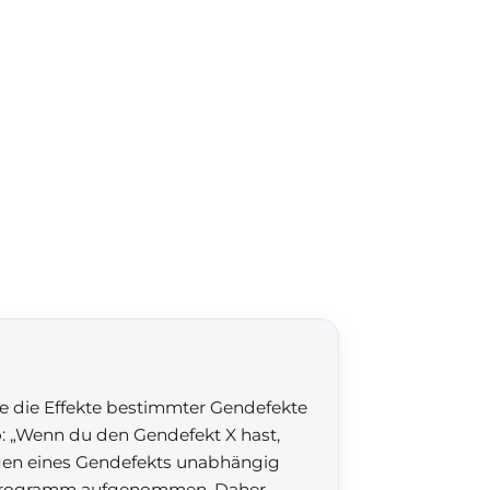
ie die Effekte bestimmter Gendefekte
o: „Wenn du den Gendefekt X hast,
gen eines Gendefekts unabhängig
s Programm aufgenommen. Daher