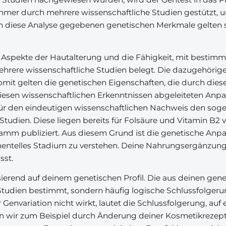
mmer durch mehrere wissenschaftliche Studien gestützt, un
urch diese Analyse gegebenen genetischen Merkmale gelten s
r, Aspekte der Hautalterung und die Fähigkeit, mit besti
mehrere wissenschaftliche Studien belegt. Die dazugehöri
mit gelten die genetischen Eigenschaften, die durch diese
 diesen wissenschaftlichen Erkenntnissen abgeleiteten An
für den eindeutigen wissenschaftlichen Nachweis den sog
Studien. Diese liegen bereits für Folsäure und Vitamin B2 
ramm publiziert. Aus diesem Grund ist die genetische An
mentelles Stadium zu verstehen. Deine Nahrungsergänzun
sst.
rend auf deinem genetischen Profil. Die aus deinen gen
tudien bestimmt, sondern häufig logische Schlussfolgerun
Genvariation nicht wirkt, lautet die Schlussfolgerung, auf 
n wir zum Beispiel durch Änderung deiner Kosmetikrezeptu