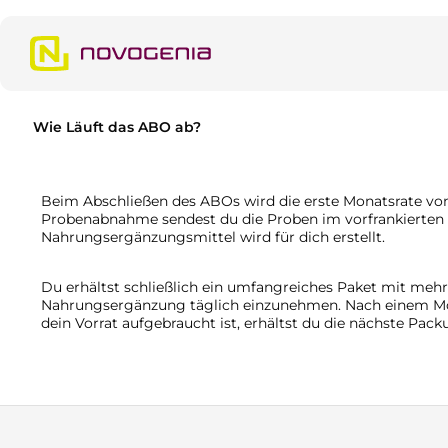
m Hauptinhalt springen
Zur Suche springen
Zur Hauptnavigation springen
Wie Läuft das ABO ab?
Beim Abschließen des ABOs wird die erste Monatsrate von
Probenabnahme sendest du die Proben im vorfrankierten Pa
Nahrungsergänzungsmittel wird für dich erstellt.
Du erhältst schließlich ein umfangreiches Paket mit meh
Nahrungsergänzung täglich einzunehmen. Nach einem Mon
dein Vorrat aufgebraucht ist, erhältst du die nächste Pac