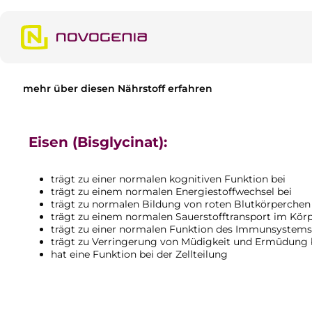
m Hauptinhalt springen
Zur Suche springen
Zur Hauptnavigation springen
mehr über diesen Nährstoff erfahren
Eisen (Bisglycinat):
trägt zu einer normalen kognitiven Funktion bei
trägt zu einem normalen Energiestoffwechsel bei
trägt zu normalen Bildung von roten Blutkörperche
trägt zu einem normalen Sauerstofftransport im Körp
trägt zu einer normalen Funktion des Immunsystems
trägt zu Verringerung von Müdigkeit und Ermüdung
hat eine Funktion bei der Zellteilung