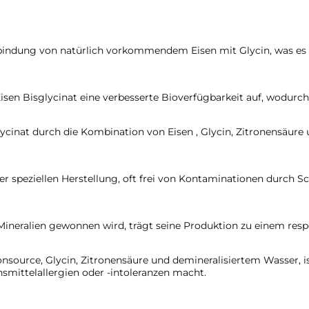
erbindung von natürlich vorkommendem Eisen mit Glycin, was es 
isen Bisglycinat eine verbesserte Bioverfügbarkeit auf, wodurc
ycinat durch die Kombination von Eisen , Glycin, Zitronensäure
ner speziellen Herstellung, oft frei von Kontaminationen durch S
n Mineralien gewonnen wird, trägt seine Produktion zu einem re
ronsource, Glycin, Zitronensäure und demineralisiertem Wasser, is
mittelallergien oder -intoleranzen macht.