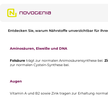
m Hauptinhalt springen
Zur Suche springen
Zur Hauptnavigation springen
Entdecken Sie, warum Nährstoffe unverzichtbar für Ihre
Aminosäuren, Eiweiße und DNA
Folsäure
trägt zur normalen Animosäurensynthese bei.
Z
zur normalen Cystein-Synthese bei.
Augen
Vitamin A und B2 sowie Zink tragen zur Erhaltung normale