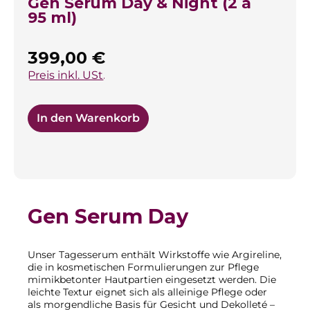
Gen Serum Day & Night (2 à
95 ml)
Regulärer Preis:
399,00 €
Preis inkl. USt.
In den Warenkorb
Gen Serum Day
Unser Tagesserum enthält Wirkstoffe wie Argireline,
die in kosmetischen Formulierungen zur Pflege
mimikbetonter Hautpartien eingesetzt werden. Die
leichte Textur eignet sich als alleinige Pflege oder
als morgendliche Basis für Gesicht und Dekolleté –