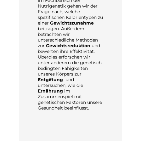
k
Im Fachbereich der
In de
bgut
Nutrigenetik gehen wir der
konze
s
Frage nach, welche
Analy
mehr
spezifischen Kalorientypen zu
Leist
en
einer
Gewichtszunahme
insbe
licht
beitragen. Außerdem
Hier 
r
betrachten wir
wie u
ungen
.
unterschiedliche Methoden
Umga
rfolg
zur
Gewichtsreduktion
und
Stres
bewerten ihre Effektivität.
inten
 sich
Überdies erforschen wir
Anfor
unter anderem die genetisch
Wir u
bedingten Fähigkeiten
genet
unseres Körpers zur
Vorau
Entgiftung
und
opti
untersuchen, wie die
durch
Ernährung
im
Zusammenspiel mit
genetischen Faktoren unsere
Gesundheit beeinflusst.