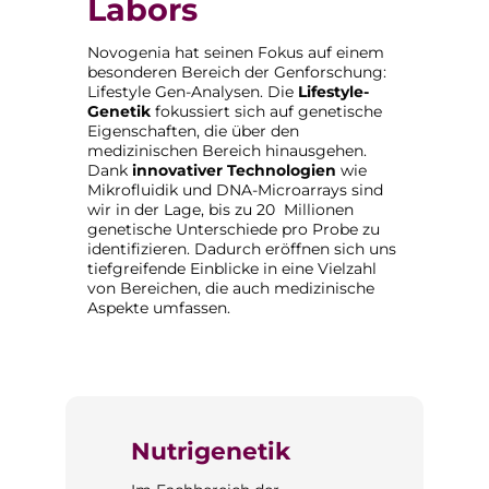
Labors
Novogenia hat seinen Fokus auf einem
besonderen Bereich der Genforschung:
Lifestyle Gen-Analysen. Die
Lifestyle-
Genetik
fokussiert sich auf genetische
Eigenschaften, die über den
medizinischen Bereich hinausgehen.
Dank
innovativer Technologien
wie
Mikrofluidik und DNA-Microarrays sind
wir in der Lage, bis zu 20 Millionen
genetische Unterschiede pro Probe zu
identifizieren. Dadurch eröffnen sich uns
tiefgreifende Einblicke in eine Vielzahl
von Bereichen, die auch medizinische
Aspekte umfassen.
wbfk.slider.skipSlider
tik
Nutrigenetik
Lei