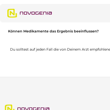
m Hauptinhalt springen
Zur Suche springen
Zur Hauptnavigation springen
Können Medikamente das Ergebnis beeinflussen?
Du solltest auf jeden Fall die von Deinem Arzt empfohle