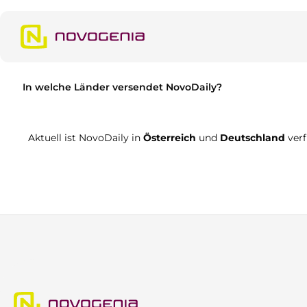
m Hauptinhalt springen
Zur Suche springen
Zur Hauptnavigation springen
In welche Länder versendet NovoDaily?
Aktuell ist NovoDaily in
Österreich
und
Deutschland
ver