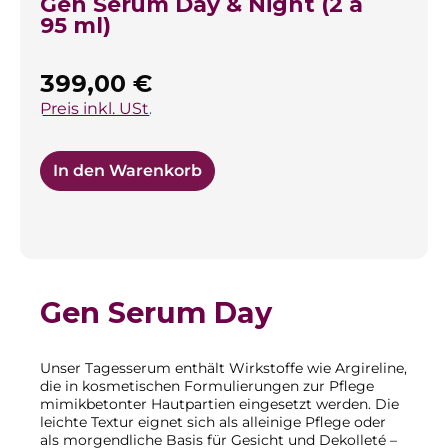
Gen Serum Day & Night (2 à
95 ml)
Regulärer Preis:
399,00 €
Preis inkl. USt.
In den Warenkorb
Gen Serum Day
Unser Tagesserum enthält Wirkstoffe wie Argireline,
die in kosmetischen Formulierungen zur Pflege
mimikbetonter Hautpartien eingesetzt werden. Die
leichte Textur eignet sich als alleinige Pflege oder
als morgendliche Basis für Gesicht und Dekolleté –