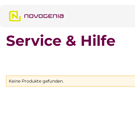
m Hauptinhalt springen
Zur Suche springen
Zur Hauptnavigation springen
Service & Hilfe
Keine Produkte gefunden.