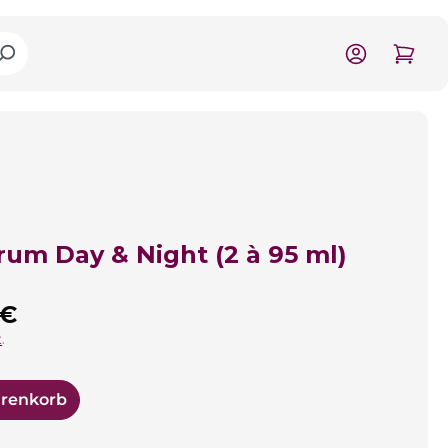
um Day & Night (2 à 95 ml)
is:
 €
.
arenkorb