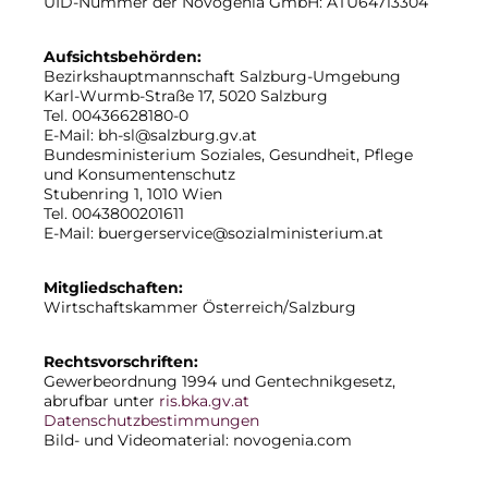
UID-Nummer der Novogenia GmbH: ATU64713304
Aufsichtsbehörden:
Bezirkshauptmannschaft Salzburg-Umgebung
Karl-Wurmb-Straße 17, 5020 Salzburg
Tel. 00436628180-0
E-Mail: bh-sl@salzburg.gv.at
Bundesministerium Soziales, Gesundheit, Pflege
und Konsumentenschutz
Stubenring 1, 1010 Wien
Tel. 0043800201611
E-Mail: buergerservice@sozialministerium.at
Mitgliedschaften:
Wirtschaftskammer Österreich/Salzburg
Rechtsvorschriften:
Gewerbeordnung 1994 und Gentechnikgesetz,
abrufbar unter
ris.bka.gv.at
Datenschutzbestimmungen
Bild- und Videomaterial: novogenia.com