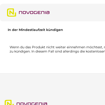
m Hauptinhalt springen
Zur Suche springen
Zur Hauptnavigation springen
In der Mindestlaufzeit kündigen
Wenn du das Produkt nicht weiter einnehmen möchtest, mö
zu kündigen. In diesem Fall sind allerdings die kostenlo