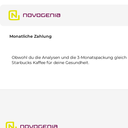
m Hauptinhalt springen
Zur Suche springen
Zur Hauptnavigation springen
Monatliche Zahlung
Obwohl du die Analysen und die 3-Monatspackung gleich am
Starbucks Kaffee für deine Gesundheit.